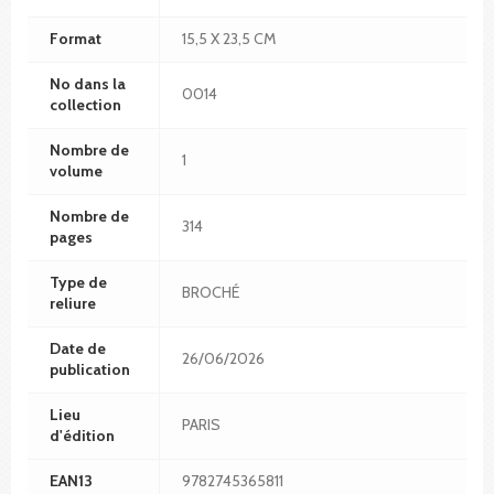
Format
15,5 X 23,5 CM
No dans la
0014
collection
Nombre de
1
volume
Nombre de
314
pages
Type de
BROCHÉ
reliure
Date de
26/06/2026
publication
Lieu
PARIS
d'édition
EAN13
9782745365811