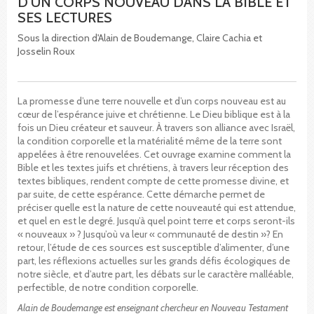
D'UN CORPS NOUVEAU DANS LA BIBLE ET
SES LECTURES
Sous la direction d'Alain de Boudemange, Claire Cachia et
Josselin Roux
La promesse d’une terre nouvelle et d’un corps nouveau est au
cœur de l’espérance juive et chrétienne. Le Dieu biblique est à la
fois un Dieu créateur et sauveur. À travers son alliance avec Israël,
la condition corporelle et la matérialité même de la terre sont
appelées à être renouvelées. Cet ouvrage examine comment la
Bible et les textes juifs et chrétiens, à travers leur réception des
textes bibliques, rendent compte de cette promesse divine, et
par suite, de cette espérance. Cette démarche permet de
préciser quelle est la nature de cette nouveauté qui est attendue,
et quel en est le degré. Jusqu’à quel point terre et corps seront-ils
« nouveaux » ? Jusqu’où va leur « communauté de destin »? En
retour, l’étude de ces sources est susceptible d’alimenter, d’une
part, les réflexions actuelles sur les grands défis écologiques de
notre siècle, et d’autre part, les débats sur le caractère malléable,
perfectible, de notre condition corporelle.
Alain de Boudemange est enseignant chercheur en Nouveau Testament