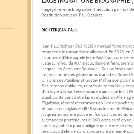
L'ÂGE INGRAT, UNE BIOGRAPHIE (
Flegeljahre, eine Biographie. Traduction par Félix B
Restitution par Jean-Paul Desprat
RICHTER JEAN-PAUL
Jean-Paul Richter (1763-1825) a marqué fortement
empreinte le romantisme allemand. En 2025, en A
il continue d’être appelé Jean-Paul, tout comme les
e
jusqu’au milieu du XIX
siècle, disaient familièreme
Jacques, en évoquant Rousseau. Ses poèmes ont
impressionné des générations d’artistes, Robert
lui a pris ses
Papillons
et Gustav Malher son poèm
Ses romans oniriques, teintés de merveilleux et pa
d’un style à la hardiesse bizarre » ainsi que le dit 
Staël, continuent d’être lus et étudiés en Allemagn
Flegeljahre
, réédité récemment en livre de poche o
et traduit en anglais en 1845 sous le titre de
Walt an
jusqu’ici jamais été publié en français. Les éditions
allemandes postérieures à 1860 ont ajouté en sous
une biographie » pour souligner que le roman emp
beaucoup d’éléments à la propre vie de Jean-Paul. I