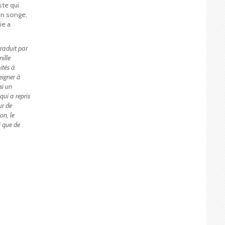
ste qui
’un songe,
ie a
traduit par
ille
ités à
eigner à
si un
qui a repris
ur de
on, le
i que de