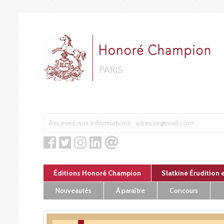
Panneau de gestion des cookies
Éditions Honoré Champion
Slatkine Érudition 
Nouveautés
À paraître
Concours