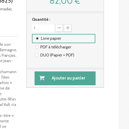
82,00 €
1825)
ernadac.
Quantité :
Livre papier
 de son
PDF à télécharger
llemagne,
DUO (Papier + PDF)
 Français,
nt Jean-
 Schumann
e
Titan
.
Ajouter au panier
rfois «
Mme de
e.
utre-Rhin
d Vult
, n’a
-titre «
runte
l se