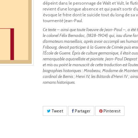
dépeint dans le personnage de Walt et Vult, le fluti
revient d’une longue absence et qui paraît sortir d
évoque le frère dont le suicide tout du long de sa v
tourmenté Jean-Paul.
Ce texte – ainsi que toute l’oeuvre de Jean-Paul –, a été 
le colonel Félix Bernadac, (1828-1904) qui, issu d’une fam
d’armateurs marseillais, après avoir accompli ses human
Fribourg, devait participer à la Guerre de Crimée puis ens
l’École de Guerre. Épris de culture germanique, il était aus
remarquable aquarelliste et pianiste. Jean-Paul Desprat 
et mis au point le manuscrit de cette traduction est l’aute
biographies historiques : Mirabeau, Madame de Mainten
cardinal de Bernis ; Henri IV, les Bâtards d’Henri IV ; ains
romans historiques.
Tweet
Partager
Pinterest