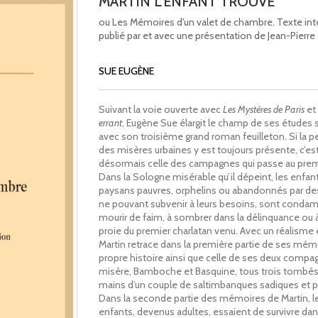
MARTIN L'ENFANT TROUVÉ
ou Les Mémoires d'un valet de chambre. Texte int
publié par et avec une présentation de Jean-Pierre
SUE EUGÈNE
Suivant la voie ouverte avec
Les Mystères de Paris
et
errant
, Eugène Sue élargit le champ de ses études 
avec son troisième grand roman feuilleton. Si la p
des misères urbaines y est toujours présente, c’es
désormais celle des campagnes qui passe au premi
Dans la Sologne misérable qu’il dépeint, les enfan
paysans pauvres, orphelins ou abandonnés par de
ne pouvant subvenir à leurs besoins, sont conda
mourir de faim, à sombrer dans la délinquance ou à
proie du premier charlatan venu. Avec un réalisme 
Martin retrace dans la première partie de ses mém
propre histoire ainsi que celle de ses deux comp
misère, Bamboche et Basquine, tous trois tombés
mains d’un couple de saltimbanques sadiques et p
Dans la seconde partie des mémoires de Martin, le
enfants, devenus adultes, essaient de survivre dan