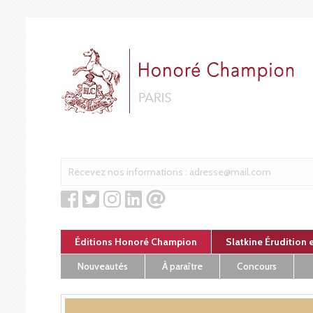
Panneau de gestion des cookies
Éditions Honoré Champion
Slatkine Érudition 
Nouveautés
À paraître
Concours