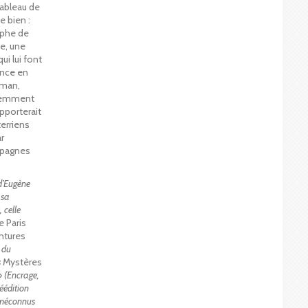
ableau de
 bien :
lphe de
e, une
ui lui font
iance en
oman,
écemment
apporterait
erriens
ar
mpagnes
 d’Eugène
 sa
 celle
 Paris
ntures
 du
s
Mystères
»
(Encrage,
réédition
 méconnus