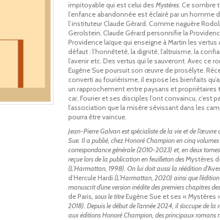
impitoyable qui est celui des
Mystères
. Ce sombre t
l’enfance abandonnée est éclairé par un homme de
l’instituteur Claude Gérard. Comme naguère Rodo
Gerolstein, Claude Gérard personnifie la Providenc
Providence laïque qui enseigne à Martin les vertus q
défaut : l’honnêteté, la dignité, l’altruisme, la conf
l’avenir etc. Des vertus qui le sauveront. Avec ce r
Eugène Sue poursuit son œuvre de prosélyte. R
converti au fouriérisme, il expose les bienfaits qu’
un rapprochement entre paysans et propriétaires t
car, Fourier et ses disciples l’ont convaincu, c’est p
l’association que la misère sévissant dans les ca
pourra être vaincue.
Jean-Pierre Galvan est spécialiste de la vie et de l’œuvre
Sue. Il a publié, chez Honoré Champion en cinq volumes
correspondance générale (2010-2023) et, en deux tomes,
reçue lors de la publication en feuilleton des
Mystères de
(L’Harmattan, 1998). On lui doit aussi la réédition d’
Ave
d’Hercule Hardi
(L’Harmattan, 2020) ainsi que l’édition
manuscrit d’une version inédite des premiers chapitres de
de Paris
, sous le titre
Eugène Sue et ses « Mystères 
2018). Depuis le début de l’année 2024, il s’occupe de la 
aux éditions Honoré Champion, des principaux romans