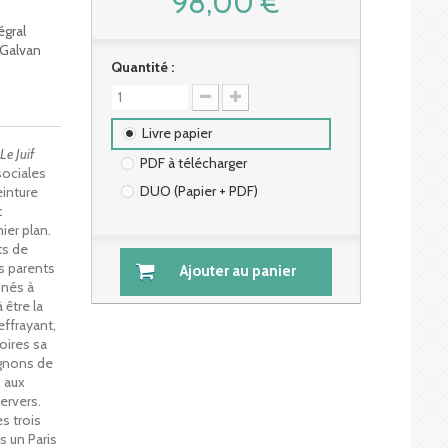
98,00 €
égral
 Galvan
Quantité :
Livre papier
Le Juif
PDF à télécharger
sociales
DUO (Papier + PDF)
einture
t
er plan.
ts de
s parents
Ajouter au panier
mnés à
 être la
effrayant,
oires sa
agnons de
 aux
ervers.
s trois
s un Paris