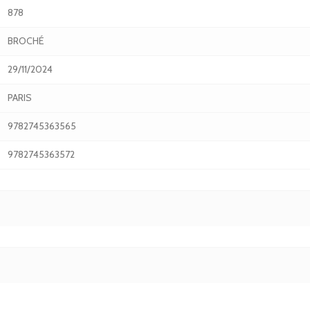
878
BROCHÉ
29/11/2024
PARIS
9782745363565
9782745363572