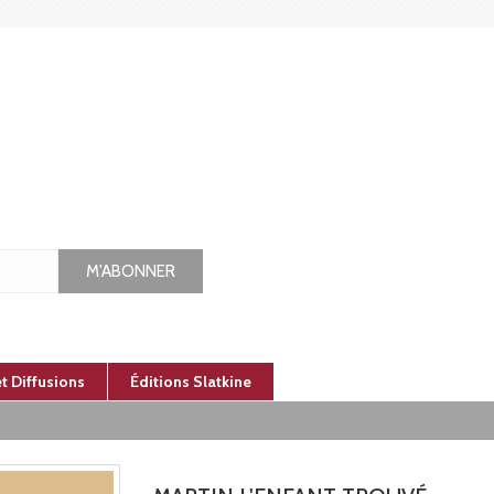
M'ABONNER
et Diffusions
Éditions Slatkine