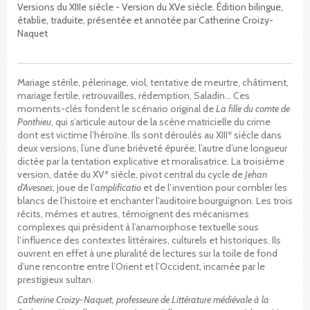
Versions du XIIIe siècle - Version du XVe siècle. Édition bilingue,
établie, traduite, présentée et annotée par Catherine Croizy-
Naquet
Mariage stérile, pèlerinage, viol, tentative de meurtre, châtiment,
mariage fertile, retrouvailles, rédemption, Saladin… Ces
moments-clés fondent le scénario original de
La fille du comte de
Ponthieu
, qui s’articule autour de la scène matricielle du crime
e
dont est victime l’héroïne. Ils sont déroulés au XIII
siècle dans
deux versions, l’une d’une brièveté épurée, l’autre d’une longueur
dictée par la tentation explicative et moralisatrice. La troisième
e
version, datée du XV
siècle, pivot central du cycle de
Jehan
d’Avesnes
, joue de l’
amplificatio
et de l’invention pour combler les
blancs de l’histoire et enchanter l’auditoire bourguignon. Les trois
récits, mêmes et autres, témoignent des mécanismes
complexes qui président à l’anamorphose textuelle sous
l’influence des contextes littéraires, culturels et historiques. Ils
ouvrent en effet à une pluralité de lectures sur la toile de fond
d’une rencontre entre l’Orient et l’Occident, incarnée par le
prestigieux sultan.
Catherine Croizy-Naquet, professeure de Littérature médiévale à la