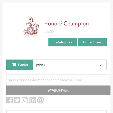
Panneau de gestion des cookies
Catalogues
Collections
Panier
(vide)
M'ABONNER