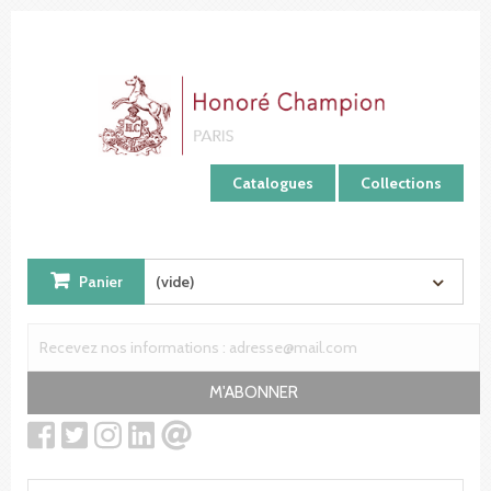
Panneau de gestion des cookies
Catalogues
Collections
Panier
(vide)
M'ABONNER