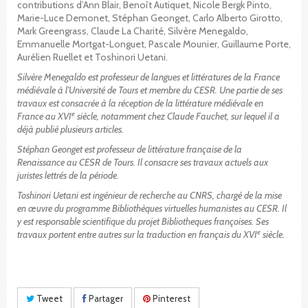
contributions d’Ann Blair, Benoît Autiquet, Nicole Bergk Pinto,
Marie-Luce Demonet, Stéphan Geonget, Carlo Alberto Girotto,
Mark Greengrass, Claude La Charité, Silvère Menegaldo,
Emmanuelle Mortgat-Longuet, Pascale Mounier, Guillaume Porte,
Aurélien Ruellet et Toshinori Uetani.
Silvère Menegaldo est professeur de langues et littératures de la France
médiévale à l’Université de Tours et membre du CESR. Une partie de ses
travaux est consacrée à la réception de la littérature médiévale en
e
France au XVI
siècle, notamment chez Claude Fauchet, sur lequel il a
déjà publié plusieurs articles.
Stéphan Geonget est professeur de littérature française de la
Renaissance au CESR de Tours. Il consacre ses travaux actuels aux
juristes lettrés de la période.
Toshinori Uetani est ingénieur de recherche au CNRS, chargé de la mise
en œuvre du programme Bibliothèques virtuelles humanistes au CESR. Il
y est responsable scientifique du projet Bibliotheques françoises. Ses
e
travaux portent entre autres sur la traduction en français du XVI
siècle.
Tweet
Partager
Pinterest