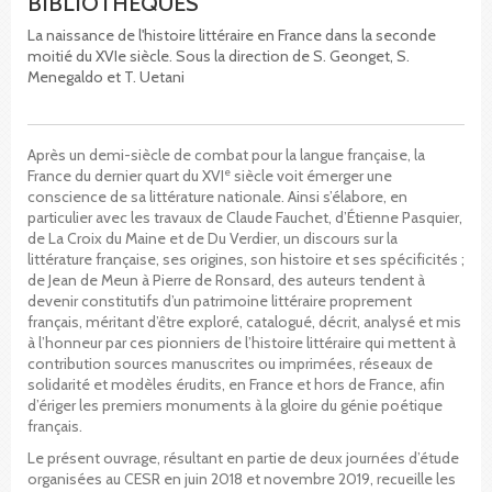
BIBLIOTHÈQUES
La naissance de l'histoire littéraire en France dans la seconde
moitié du XVIe siècle. Sous la direction de S. Geonget, S.
Menegaldo et T. Uetani
Après un demi-siècle de combat pour la langue française, la
e
France du dernier quart du XVI
siècle voit émerger une
conscience de sa littérature nationale. Ainsi s’élabore, en
particulier avec les travaux de Claude Fauchet, d’Étienne Pasquier,
de La Croix du Maine et de Du Verdier, un discours sur la
littérature française, ses origines, son histoire et ses spécificités ;
de Jean de Meun à Pierre de Ronsard, des auteurs tendent à
devenir constitutifs d’un patrimoine littéraire proprement
français, méritant d’être exploré, catalogué, décrit, analysé et mis
à l’honneur par ces pionniers de l’histoire littéraire qui mettent à
contribution sources manuscrites ou imprimées, réseaux de
solidarité et modèles érudits, en France et hors de France, afin
d’ériger les premiers monuments à la gloire du génie poétique
français.
Le présent ouvrage, résultant en partie de deux journées d’étude
organisées au CESR en juin 2018 et novembre 2019, recueille les