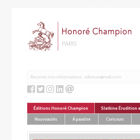
Panneau de gestion des cookies
Éditions Honoré Champion
Slatkine Érudition 
Nouveautés
À paraître
Concours