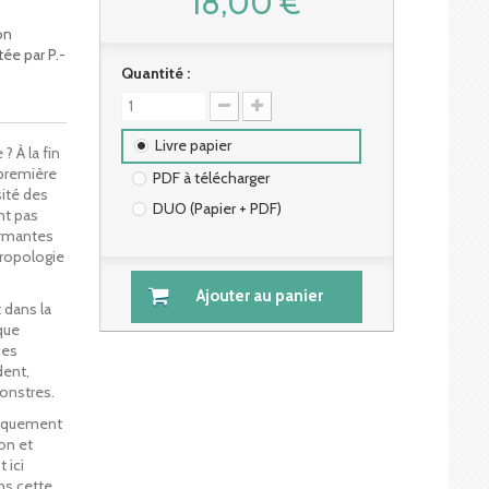
18,00 €
on
ée par P.-
Quantité :
Livre papier
? À la fin
 première
PDF à télécharger
sité des
DUO (Papier + PDF)
nt pas
armantes
hropologie
Ajouter au panier
 dans la
ique
des
ent,
onstres.
tiquement
ion et
 ici
ns cette