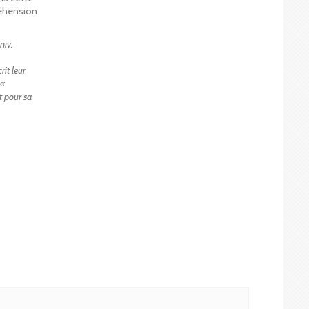
réhension
niv.
it leur
 «
t pour sa