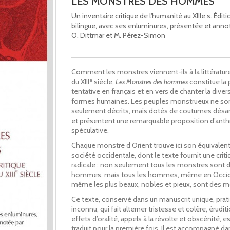
LES MONSTRES DES HOMMES
Un inventaire critique de l'humanité au XIIIe s. Éditi
bilingue, avec ses enluminures, présentée et annot
O. Dittmar et M. Pérez-Simon
Comment les monstres viennent-ils à la littérature 
e
du XIII
siècle,
Les Monstres des hommes
constitue la
tentative en français et en vers de chanter la diver
formes humaines. Les peuples monstrueux ne so
seulement décrits, mais dotés de coutumes dés
et présentent une remarquable proposition d’ant
spéculative.
Chaque monstre d’Orient trouve ici son équivalent
société occidentale, dont le texte fournit une crit
radicale : non seulement tous les monstres sont 
hommes, mais tous les hommes, même en Occid
même les plus beaux, nobles et pieux, sont des m
Ce texte, conservé dans un manuscrit unique, pra
inconnu, qui fait alterner tristesse et colère, érudit
effets d’oralité, appels à la révolte et obscénité, est
traduit pour la première fois. Il est accompagné da