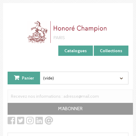
Panneau de gestion des cookies
Catalogues
Collections
Panier
(vide)
M'ABONNER