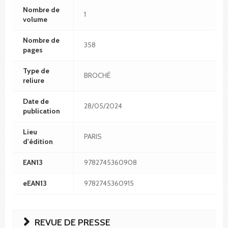
Nombre de
1
volume
Nombre de
358
pages
Type de
BROCHÉ
reliure
Date de
28/05/2024
publication
Lieu
PARIS
d'édition
EAN13
9782745360908
eEAN13
9782745360915
REVUE DE PRESSE