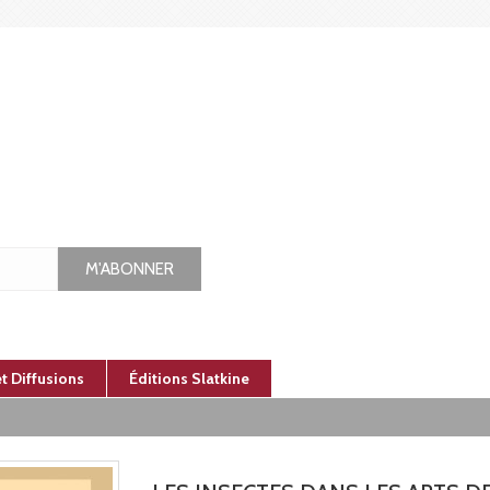
M'ABONNER
et Diffusions
Éditions Slatkine