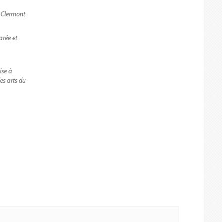
é Clermont
arée et
ise à
des arts du