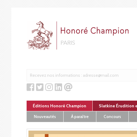
Panneau de gestion des cookies
Éditions Honoré Champion
Slatkine Érudition 
Nouveautés
À paraître
Concours