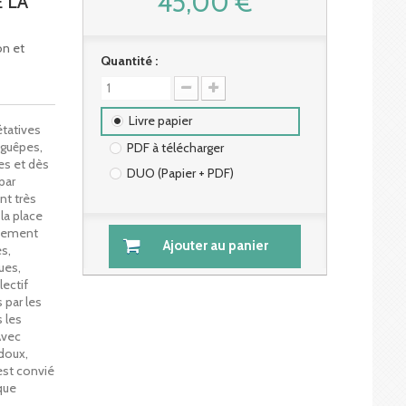
45,00 €
 LA
on et
Quantité :
Livre papier
étatives
 guêpes,
PDF à télécharger
es et dès
DUO (Papier + PDF)
par
nt très
la place
quement
Ajouter au panier
s,
ues,
lectif
 par les
s les
Avec
udoux,
est convié
que