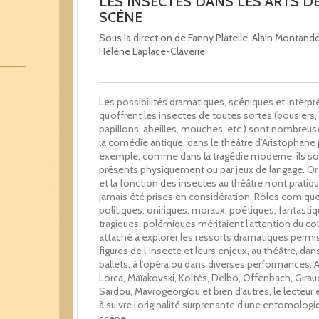
LES INSECTES DANS LES ARTS DE
SCÈNE
Sous la direction de Fanny Platelle, Alain Montand
Hélène Laplace-Claverie
Les possibilités dramatiques, scéniques et interpr
qu’offrent les insectes de toutes sortes (bousiers,
papillons, abeilles, mouches, etc.) sont nombreus
la comédie antique, dans le théâtre d’Aristophane 
exemple, comme dans la tragédie moderne, ils so
présents physiquement ou par jeux de langage. Or 
et la fonction des insectes au théâtre n’ont prati
jamais été prises en considération. Rôles comique
politiques, oniriques, moraux, poétiques, fantastiq
tragiques, polémiques méritaient l’attention du col
attaché à explorer les ressorts dramatiques permis
figures de l’insecte et leurs enjeux, au théâtre, dan
ballets, à l’opéra ou dans diverses performances. 
Lorca, Maïakovski, Koltès, Delbo, Offenbach, Gira
Sardou, Mavrogeorgìou et bien d’autres, le lecteur 
à suivre l’originalité surprenante d’une entomologi
scène.