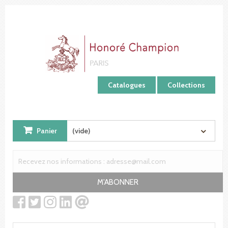
Panneau de gestion des cookies
Catalogues
Collections
Panier
(vide)
M'ABONNER