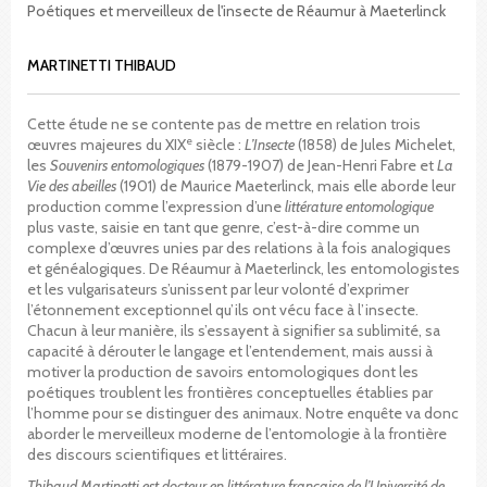
Poétiques et merveilleux de l'insecte de Réaumur à Maeterlinck
MARTINETTI THIBAUD
Cette étude ne se contente pas de mettre en relation trois
e
œuvres majeures du XIX
siècle :
L’Insecte
(1858) de Jules Michelet,
les
Souvenirs entomologiques
(1879-1907) de Jean-Henri Fabre et
La
Vie des abeilles
(1901) de Maurice Maeterlinck, mais elle aborde leur
production comme l’expression d’une
littérature entomologique
plus vaste, saisie en tant que genre, c’est-à-dire comme un
complexe d’œuvres unies par des relations à la fois analogiques
et généalogiques. De Réaumur à Maeterlinck, les entomologistes
et les vulgarisateurs s’unissent par leur volonté d’exprimer
l’étonnement exceptionnel qu’ils ont vécu face à l’insecte.
Chacun à leur manière, ils s’essayent à signifier sa sublimité, sa
capacité à dérouter le langage et l’entendement, mais aussi à
motiver la production de savoirs entomologiques dont les
poétiques troublent les frontières conceptuelles établies par
l’homme pour se distinguer des animaux. Notre enquête va donc
aborder le merveilleux moderne de l’entomologie à la frontière
des discours scientifiques et littéraires.
Thibaud Martinetti est docteur en littérature française de l’Université de