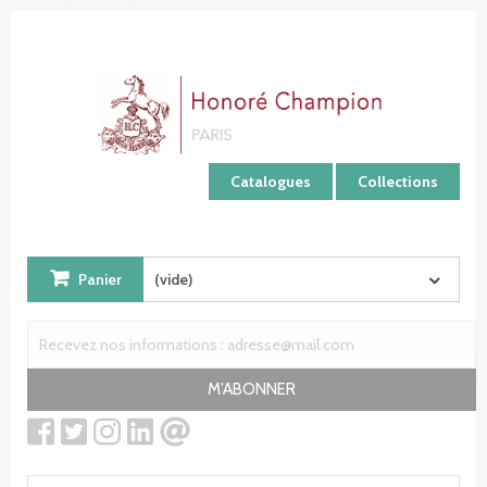
Panneau de gestion des cookies
Catalogues
Collections
Panier
(vide)
M'ABONNER