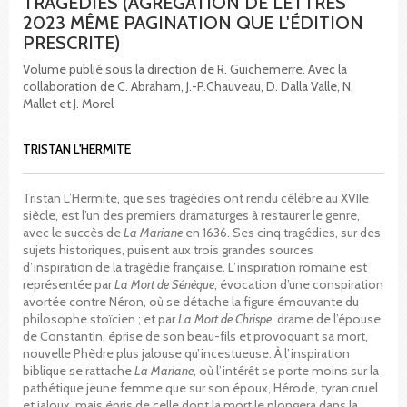
TRAGÉDIES (AGRÉGATION DE LETTRES
2023 MÊME PAGINATION QUE L'ÉDITION
PRESCRITE)
Volume publié sous la direction de R. Guichemerre. Avec la
collaboration de C. Abraham, J.-P.Chauveau, D. Dalla Valle, N.
Mallet et J. Morel
TRISTAN L'HERMITE
Tristan L’Hermite, que ses tragédies ont rendu célèbre au XVIIe
siècle, est l’un des premiers dramaturges à restaurer le genre,
avec le succès de
La Mariane
en 1636. Ses cinq tragédies, sur des
sujets historiques, puisent aux trois grandes sources
d’inspiration de la tragédie française. L’inspiration romaine est
représentée par
La Mort de Sénèque
, évocation d’une conspiration
avortée contre Néron, où se détache la figure émouvante du
philosophe stoïcien ; et par
La Mort de Chrispe
, drame de l’épouse
de Constantin, éprise de son beau-fils et provoquant sa mort,
nouvelle Phèdre plus jalouse qu’incestueuse. À l’inspiration
biblique se rattache
La Mariane
, où l’intérêt se porte moins sur la
pathétique jeune femme que sur son époux, Hérode, tyran cruel
et jaloux, mais épris de celle dont la mort le plongera dans la