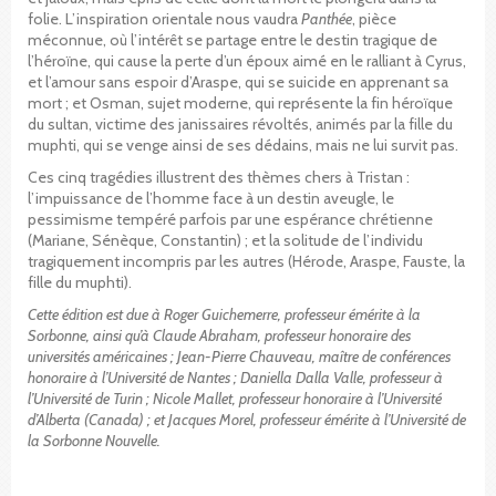
folie. L’inspiration orientale nous vaudra
Panthée
, pièce
méconnue, où l’intérêt se partage entre le destin tragique de
l’héroïne, qui cause la perte d’un époux aimé en le ralliant à Cyrus,
et l’amour sans espoir d’Araspe, qui se suicide en apprenant sa
mort ; et Osman, sujet moderne, qui représente la fin héroïque
du sultan, victime des janissaires révoltés, animés par la fille du
muphti, qui se venge ainsi de ses dédains, mais ne lui survit pas.
Ces cinq tragédies illustrent des thèmes chers à Tristan :
l’impuissance de l’homme face à un destin aveugle, le
pessimisme tempéré parfois par une espérance chrétienne
(Mariane, Sénèque, Constantin) ; et la solitude de l’individu
tragiquement incompris par les autres (Hérode, Araspe, Fauste, la
fille du muphti).
Cette édition est due à Roger Guichemerre, professeur émérite à la
Sorbonne, ainsi qu’à Claude Abraham, professeur honoraire des
universités américaines ; Jean-Pierre Chauveau, maître de conférences
honoraire à l’Université de Nantes ; Daniella Dalla Valle, professeur à
l’Université de Turin ; Nicole Mallet, professeur honoraire à l’Université
d’Alberta (Canada) ; et Jacques Morel, professeur émérite à l’Université de
la Sorbonne Nouvelle.