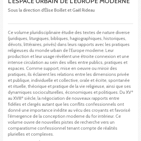
L'ESPACE URBAIN DE L'EUROPE MODERNE
Sous la direction d'Élise Boillet et Gaël Rideau
Ce volume pluridisciplinaire étudie des textes de nature diverse
(juridiques, liturgiques, bibliques, hagiographiques, historiques,
dévots, littéraires, privés) dans leurs rapports avec les pratiques
religieuses du monde urbain de l’Europe moderne. Leur
production et leur usage révèlent une étroite connexion et une
intense circulation au sein des villes entre publics, pratiques et
espaces. Comme support, mise en oeuvre ou miroir des
pratiques, ils éclairent les relations entre les dimensions privée
et publique, individuelle et collective, orale et écrite, spontanée
et rituelle, théorique et pratique de la vie religieuse, ainsi que ses
e
dynamiques socioculturelles, économiques et politiques. Du XV
e
au XVIII
siècle, la négociation de nouveaux rapports entre
fidèles et clergés autant que les conflits confessionnels ont
donné une importance inédite au vécu des croyants et favorisé
l’émergence de la conception moderne du for intérieur. Ce
volume ouvre de nouvelles pistes de recherche vers un
comparatisme confessionnel tenant compte de réalités
plurielles et complexes.