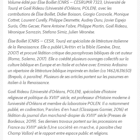
Volume édité par Élise Boillet (CNRS – CESRUMR 7323, Université de
Tours) et Gaël Rideau (Université d’Orléans, POLEN), avec les
contributions de Élise Boillet, Didier Boisson, Giorgio Caravale, Monique
Cottret, Laurent Curelly, Philippe Desmette, Audrey Duru, Javier Espejo
Surós, Ótto Gecser, Pierre Antoine Fabre, Philippe Martin, Gaël Rideau,
Véronique Sarrazin, Stefano Simiz, Julien Véronèse.
Élise Boillet (CNRS – CESR, Tours) est spécialiste de littérature italienne
de la Renaissance. Elle a publié
L’Arétin et la Bible
(Genève, Droz,
2007) et procuré l’édition critique des paraphrases bibliques de cet auteur
(Roma, Salerno, 2017). Elle a coédité plusieurs ouvrages collectifs sur la
culture biblique en Europe et en Italie et achève avec Erminia Ardissino
un répertoire de littérature biblique imprimée en italien (ca 1462/631650)
(Brepols, à paraître). Plusieurs de ses articles portent sur les psaumes en
italien à la Renaissance.
Gaël Rideau (Université d’Orléans, POLEN), spécialiste d’histoire
e
religieuse et politique du XVIII
siècle, est professeur d’Histoire moderne à
l’université d’Orléans et membre du laboratoire POLEN. Il a notamment
publié, en codirection,
Paroles d’en haut
(Classiques Garnier, 2016) et
e
l’édition du journal d’un marchand-drapier du XVIII
siècle (Presses de
Bordeaux, 2019). Ses derniers travaux portent sur les processions en
e
France au XVIII
siècle (
Une société en marche
, à paraître chez
Champ Vallon) et le rapport entre espace public et religions.