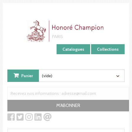
Panneau de gestion des cookies
Catalogues
Collections
Panier
(vide)
M'ABONNER