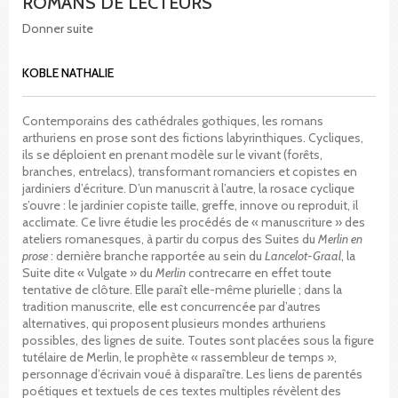
ROMANS DE LECTEURS
Donner suite
KOBLE NATHALIE
Contemporains des cathédrales gothiques, les romans
arthuriens en prose sont des fictions labyrinthiques. Cycliques,
ils se déploient en prenant modèle sur le vivant (forêts,
branches, entrelacs), transformant romanciers et copistes en
jardiniers d’écriture. D’un manuscrit à l’autre, la rosace cyclique
s’ouvre : le jardinier copiste taille, greffe, innove ou reproduit, il
acclimate. Ce livre étudie les procédés de « manuscriture » des
ateliers romanesques, à partir du corpus des Suites du
Merlin en
prose
: dernière branche rapportée au sein du
Lancelot-Graal
, la
Suite dite « Vulgate » du
Merlin
contrecarre en effet toute
tentative de clôture. Elle paraît elle-même plurielle ; dans la
tradition manuscrite, elle est concurrencée par d’autres
alternatives, qui proposent plusieurs mondes arthuriens
possibles, des lignes de suite. Toutes sont placées sous la figure
tutélaire de Merlin, le prophète « rassembleur de temps »,
personnage d’écrivain voué à disparaître. Les liens de parentés
poétiques et textuels de ces textes multiples révèlent des