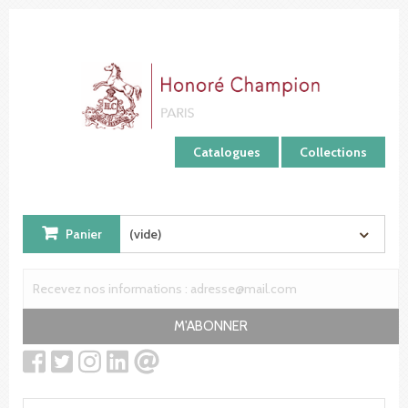
Panneau de gestion des cookies
Catalogues
Collections
Panier
(vide)
M'ABONNER