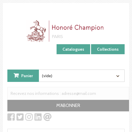
Panneau de gestion des cookies
Catalogues
Collections
Panier
(vide)
M'ABONNER