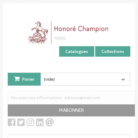
Panneau de gestion des cookies
Catalogues
Collections
Panier
(vide)
M'ABONNER