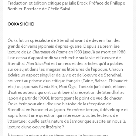
Traduction et édition critique par Julie Brock. Préface de Philippe
Berthier. Postface de Cécile Sakai
ÔOKA SHÔHEI
Ôoka fut un spécialiste de Stendhal avant de devenir l’un des
grands écrivains japonais d’après-guerre. Depuis sa première
lecture de
La Chartreuse de Parme
en 1933 jusqu’à sa mort en 1988,
il ne cessa d’approfondir sa recherche sur la vie et l’oeuvre de
Stendhal.
Mon Stendhal
est un recueil des articles qu’il a publiés
sur ce sujet dans les magazines littéraires de l’époque. Chacun
éclaire un aspect singulier de la vie et de l’oeuvre de Stendhal,
souvent au prisme d’un critique français (Taine, Balzac, Thibaudet,
etc.) ou japonais (Ueda Bin, Mori Ôgai, Tanizaki Jun’ichirô, et bien
d’autres auteurs qui ont contribué à la réception de Stendhal au
Japon à partir de 1900). Interrogeant le point de vue de chacun,
Ôoka écrit pour ainsi dire une histoire de la réception de
Stendhal en France et au Japon. En même temps, il développe et
approfondit une question qui intéresse tous les lecteurs de
littérature : quelle est la nature de l’amour que suscite en nous la
lecture d’une oeuvre littéraire ?
À travers le prisme de ce témoignage, le lecteur pourra