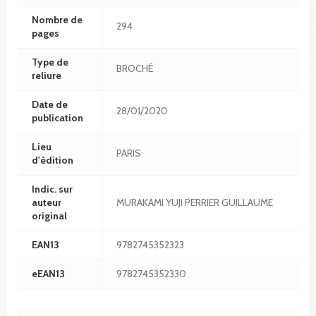
Nombre de
294
pages
Type de
BROCHÉ
reliure
Date de
28/01/2020
publication
Lieu
PARIS
d'édition
Indic. sur
auteur
MURAKAMI YUJI PERRIER GUILLAUME
original
EAN13
9782745352323
eEAN13
9782745352330