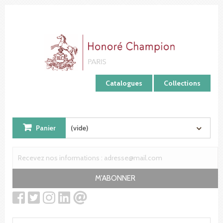
Panneau de gestion des cookies
Catalogues
Collections
Panier
(vide)
M'ABONNER