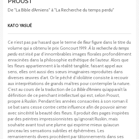
PROUST
De "La Bible d'Amiens" à "La Recherche du temps perdu"
KATO YASUÉ
Ce n’est pas par hasard que le terme de
fleur
figure dans le titre du
volume qui a obtenu le prix Goncourt 1919.
À la recherche du temps
perdu
est irisé par d’innombrables images florales profondément
enracinées dans la philosophie esthétique de l’auteur. Alors que
les fleurs appartiennent à la réalité tangible, faisant appel aux
sens, elles ont aussi des sœurs imaginaires reproduites dans
diverses œuvres d’art. Or le péché d’idolâtrie consiste à recourir
aux interprétations de grands maîtres pour contempler la nature.
C’est au cours de la traduction de
La Bible d’Amiens
qu’apparaît la
définition de ce penchant intellectuel qui est, selon Proust,
propre à Ruskin. Pendant les années consacrées à son roman il
se bat sans cesse contre cette influence afin de pouvoir aimer
avec sincérité la beauté des fleurs. Il produit des pages inspirées
par des peintres impressionnistes qu’ignorait Ruskin, mais
souhaite avant tout une plume qui exprime mieux qu’aucun
pinceau les sensations subtiles et éphémères. Les
remaniements divers procèdent par tâtonnements dans ses