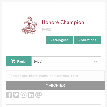
Panneau de gestion des cookies
Catalogues
Collections
Panier
(vide)
M'ABONNER