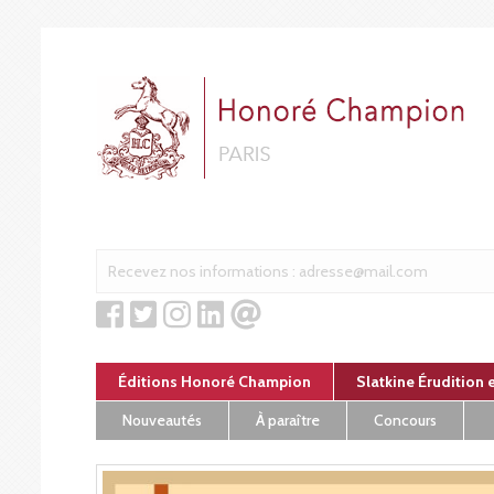
Panneau de gestion des cookies
Éditions Honoré Champion
Slatkine Érudition 
Nouveautés
À paraître
Concours