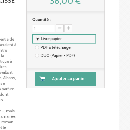
38,00 €
CISSE
Quantité :
Livre papier
partie de
eraient à
PDF à télécharger
ntre
DUO (Papier + PDF)
 la
tique à
ires
eillant,
n, Albany,
Ajouter au panier
use
un parfum
 dont
on
e –, mais
hamarrée,
t, roman
t le