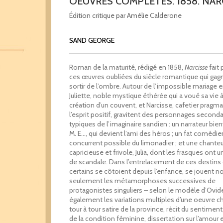
OEUVRES COMPLÈTES. 1858. NAR
Édition critique par Amélie Calderone
SAND GEORGE
Roman de la maturité, rédigé en 1858,
Narcisse
fait 
ces œuvres oubliées du siècle romantique qui gagn
sortir de l’ombre. Autour de l’impossible mariage e
Juliette, noble mystique éthérée qui a voué sa vie à
création d’un couvent, et Narcisse, cafetier pragma
l’esprit positif, gravitent des personnages seconda
typiques de l’imaginaire sandien : un narrateur bienv
M. E…, qui devient l’ami des héros ; un fat comédie
concurrent possible du limonadier ; et une chante
capricieuse et frivole, Julia, dont les frasques ont 
de scandale. Dans l’entrelacement de ces destins
certains se côtoient depuis l’enfance, se jouent n
seulement les métamorphoses successives de
protagonistes singuliers – selon le modèle d’Ovid
également les variations multiples d’une oeuvre c
tour à tour satire de la province, récit du sentimen
de la condition féminine, dissertation sur l’amour e