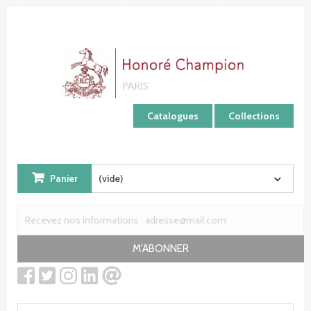
Panneau de gestion des cookies
Catalogues
Collections
Panier
(vide)
M'ABONNER