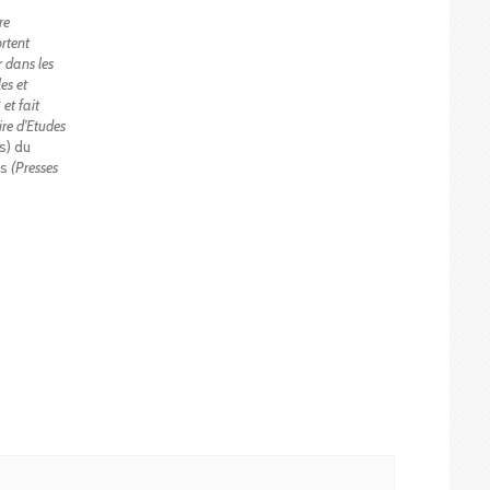
re
rtent
r dans les
les et
et fait
re d’Etudes
s) du
as
(Presses