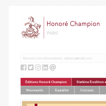
Panneau de gestion des cookies
Éditions Honoré Champion
Slatkine Érudition 
Nouveautés
À paraître
Concours