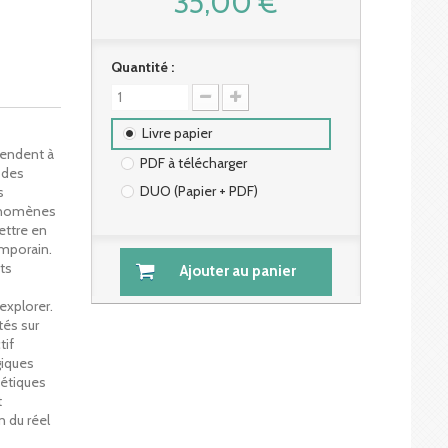
35,00 €
Quantité :
Livre papier
tendent à
PDF à télécharger
 des
DUO (Papier + PDF)
s
phénomènes
ettre en
emporain.
nts
Ajouter au panier
explorer.
tés sur
tif
giques
hétiques
t
on du réel