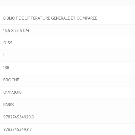
BIBLIOT.DE LITTERATURE GENERALE ET COMPAREE
15,5 X 23,5 CM
0155
1
188
BROCHÉ
01/11/2018
PARIS
9782745349200
9782745349217