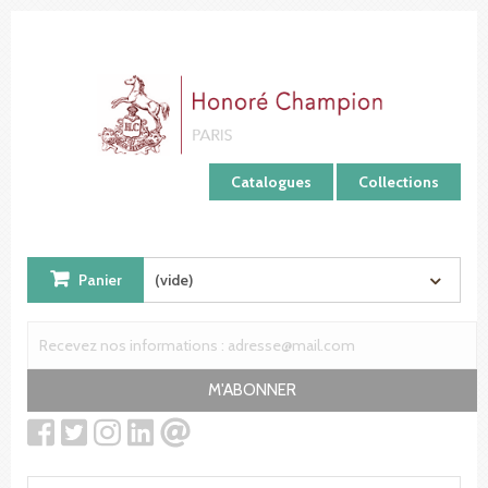
Panneau de gestion des cookies
Catalogues
Collections
Panier
(vide)
M'ABONNER