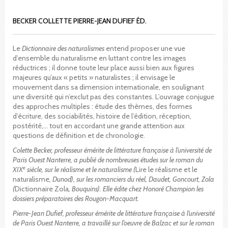
BECKER COLLETTE PIERRE-JEAN DUFIEF ÉD.
Le
Dictionnaire des naturalismes
entend proposer une vue
d’ensemble du naturalisme en luttant contre les images
réductrices ; il donne toute leur place aussi bien aux figures
majeures qu’aux « petits » naturalistes ; il envisage le
mouvement dans sa dimension internationale, en soulignant
une diversité qui n’exclut pas des constantes. L’ouvrage conjugue
des approches multiples : étude des thèmes, des formes
d’écriture, des sociabilités, histoire de l’édition, réception,
postérité,… tout en accordant une grande attention aux
questions de définition et de chronologie.
Colette Becker, professeur émérite de littérature française à l’université de
Paris Ouest Nanterre, a publié de nombreuses études sur le roman du
e
XIX
siècle, sur le réalisme et le naturalisme (
Lire le réalisme et le
naturalisme
, Dunod), sur les romanciers du réel, Daudet, Goncourt, Zola
(
Dictionnaire Zola
, Bouquins). Elle édite chez Honoré Champion les
dossiers préparatoires des Rougon-Macquart.
P
ierre-Jean Dufief, professeur émérite de littérature française à l’université
de Paris Ouest Nanterre, a travaillé sur l’oeuvre de Balzac et sur le roman