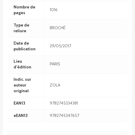
Nombre de
1016
pages
Type de
BROCHÉ
reliure
Date de
29/05/2017
publication
Lieu
PARIS
d'édition
Indic. sur
auteur
ZOLA
original
EAN13
9782745334381
eEAN13
9782745347657