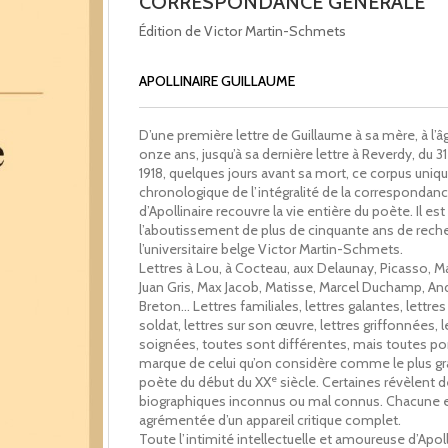
CORRESPONDANCE GÉNÉRALE
Édition de Victor Martin-Schmets
APOLLINAIRE GUILLAUME
D’une première lettre de Guillaume à sa mère, à l’â
onze ans, jusqu’à sa dernière lettre à Reverdy, du 3
1918, quelques jours avant sa mort, ce corpus uniqu
chronologique de l’intégralité de la correspondan
d’Apollinaire recouvre la vie entière du poète. Il est
l’aboutissement de plus de cinquante ans de rech
l’universitaire belge Victor Martin-Schmets.
Lettres à Lou, à Cocteau, aux Delaunay, Picasso, Ma
Juan Gris, Max Jacob, Matisse, Marcel Duchamp, An
Breton… Lettres familiales, lettres galantes, lettres
soldat, lettres sur son œuvre, lettres griffonnées, l
soignées, toutes sont différentes, mais toutes por
marque de celui qu’on considère comme le plus g
e
poète du début du XX
siècle. Certaines révèlent d
biographiques inconnus ou mal connus. Chacune 
agrémentée d’un appareil critique complet.
Toute l’intimité intellectuelle et amoureuse d’Apoll