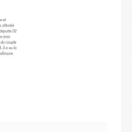
e et
es
d’André
deputte (12
s trois
s
du couple
 il a eu la
ollinaire.