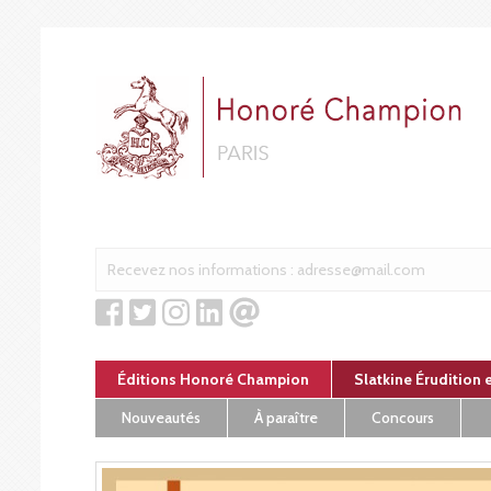
Panneau de gestion des cookies
Éditions Honoré Champion
Slatkine Érudition 
Nouveautés
À paraître
Concours