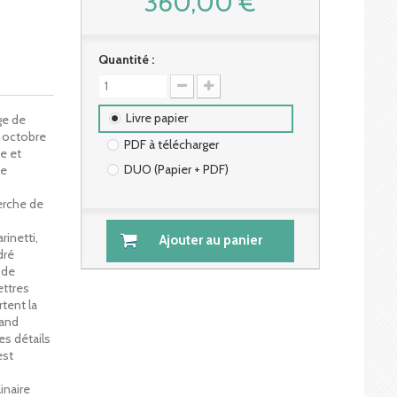
360,00 €
Quantité :
Livre papier
ge de
1 octobre
PDF à télécharger
e et
DUO (Papier + PDF)
ce
erche de
rinetti,
Ajouter au panier
dré
 de
ettres
tent la
rand
es détails
est
inaire