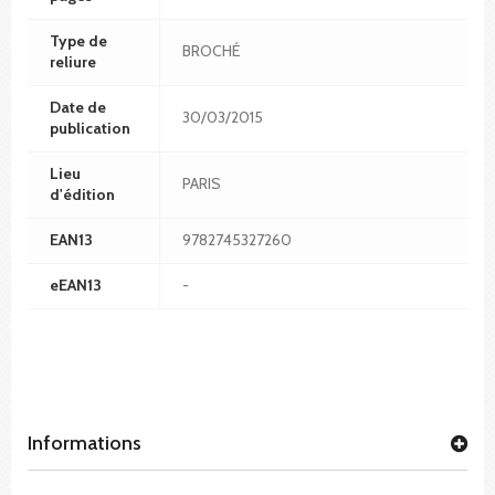
Type de
BROCHÉ
reliure
Date de
30/03/2015
publication
Lieu
PARIS
d'édition
EAN13
9782745327260
eEAN13
-
Informations