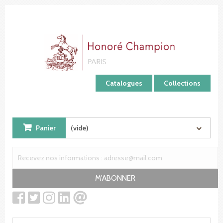
Panneau de gestion des cookies
Catalogues
Collections
Panier
(vide)
M'ABONNER