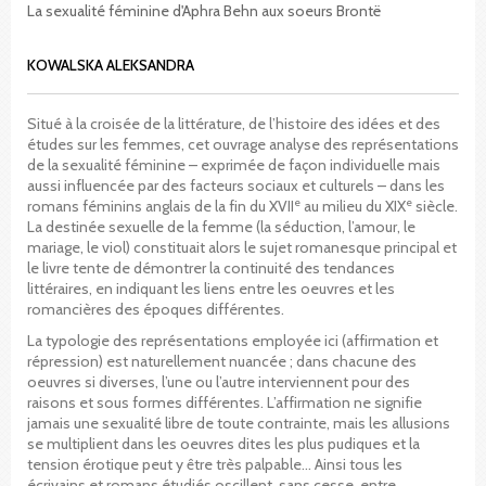
La sexualité féminine d'Aphra Behn aux soeurs Brontë
KOWALSKA ALEKSANDRA
Situé à la croisée de la littérature, de l’histoire des idées et des
études sur les femmes, cet ouvrage analyse des représentations
de la sexualité féminine – exprimée de façon individuelle mais
aussi influencée par des facteurs sociaux et culturels – dans les
e
e
romans féminins anglais de la fin du XVII
au milieu du XIX
siècle.
La destinée sexuelle de la femme (la séduction, l’amour, le
mariage, le viol) constituait alors le sujet romanesque principal et
le livre tente de démontrer la continuité des tendances
littéraires, en indiquant les liens entre les oeuvres et les
romancières des époques différentes.
La typologie des représentations employée ici (affirmation et
répression) est naturellement nuancée ; dans chacune des
oeuvres si diverses, l’une ou l’autre interviennent pour des
raisons et sous formes différentes. L’affirmation ne signifie
jamais une sexualité libre de toute contrainte, mais les allusions
se multiplient dans les oeuvres dites les plus pudiques et la
tension érotique peut y être très palpable… Ainsi tous les
écrivains et romans étudiés oscillent, sans cesse, entre