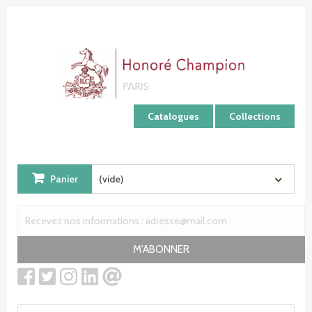
Panneau de gestion des cookies
Catalogues
Collections
Panier
(vide)
M'ABONNER