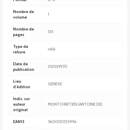
Nombre de
1
volume
Nombre de
135
pages
Type de
relié
reliure
Date de
01/01/1970
publication
Lieu
GENEVE
d'édition
Indic. sur
auteur
MONTCHRETIEN (ANTOINE DE)
original
EAN13
3600120125996