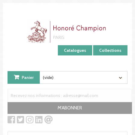
Panneau de gestion des cookies
Catalogues
Collections
Panier
(vide)
M'ABONNER