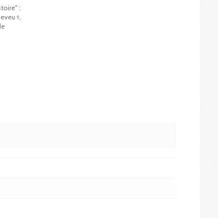
toire" :
Neveu †,
de