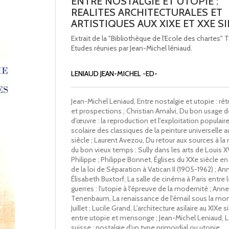
ENTRE NOSTALGIE ET UTOPIE :
REALITES ARCHITECTURALES ET
ARTISTIQUES AUX XIXE ET XXE S
Extrait de la "Bibliothèque de l'Ecole des chartes"
Etudes réunies par Jean-Michel léniaud.
LENIAUD JEAN-MICHEL -ED-
Jean-Michel Leniaud, Entre nostalgie et utopie : rétr
et prospections ; Christian Amalvi, Du bon usage 
d'œuvre : la reproduction et l'exploitation populaire
scolaire des classiques de la peinture universelle 
siècle ; Laurent Avezou, Du retour aux sources à la 
du bon vieux temps : Sully dans les arts de Louis X
Philippe ; Philippe Bonnet, Églises du XXe siècle en
de la loi de Séparation à Vatican II (1905-1962) ; An
Élisabeth Buxtorf, La salle de cinéma à Paris entre 
guerres : l'utopie à l'épreuve de la modernité ; Ann
Tenenbaum, La renaissance de l'émail sous la mo
Juillet ; Lucile Grand, L'architecture asilaire au XIXe s
entre utopie et mensonge ; Jean-Michel Leniaud, L
suisse : nostalgie d'un type primordial ou utopie