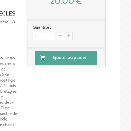
20,00 €
IECLES
 Tome 163.
Quantité :
Ajouter au panier
o-, intro-
des chefs
 et
au XXe
nostalgie
VI à Louis-
 Bretagne,
ne-
les deux
e Dion-
narchie de
iècle,
e chalet