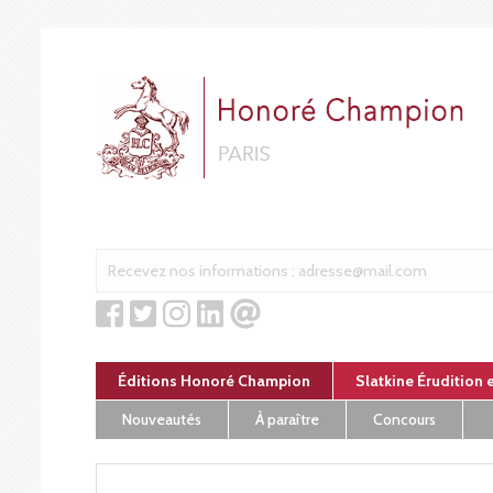
Panneau de gestion des cookies
Éditions Honoré Champion
Slatkine Érudition 
Nouveautés
À paraître
Concours