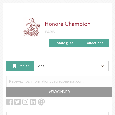
Panneau de gestion des cookies
Catalogues
Collections
Panier
(vide)
M'ABONNER