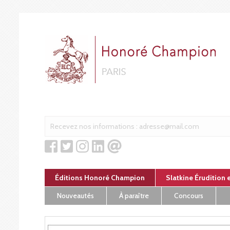
Panneau de gestion des cookies
Éditions Honoré Champion
Slatkine Érudition 
Nouveautés
À paraître
Concours