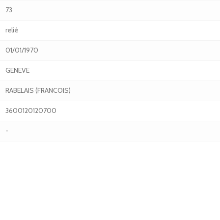
73
relié
01/01/1970
GENEVE
RABELAIS (FRANCOIS)
3600120120700
-