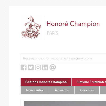
Panneau de gestion des cookies
Éditions Honoré Champion
Slatkine Érudition 
Nouveautés
À paraître
Concours