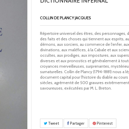
DICTIONNAIRE INFERNAL
COLLIN DE PLANCY JACQUES
Répertoire universel des êtres, des personnages, de
des faits et des choses qui tiennent aux esprits, a
démons, aux sorciers, au commerce de l'enfer, au
divinations, aux maléfices, à la Cabale et aux scie
occultes, aux prodiges, aux impostures, aux supers
diverses et aux pronostics et généralement à tout
croyances merveilleuses, surprenantes, mystérieu
surnaturelles. Collin de Plancy (1794-1881) nous a l
document capital pour l'histoire du diable au cours
siècles, agrémenté de 500 gravures extrêmemen
savoureuses, exécutées par M. L. Breton.
Tweet
Partager
Pinterest