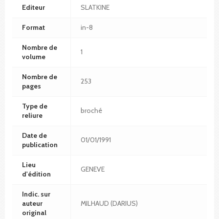
Editeur
SLATKINE
Format
in-8
Nombre de
1
volume
Nombre de
253
pages
Type de
broché
reliure
Date de
01/01/1991
publication
Lieu
GENEVE
d'édition
Indic. sur
auteur
MILHAUD (DARIUS)
original