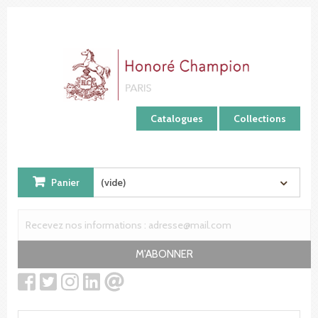
Panneau de gestion des cookies
Catalogues
Collections
Panier
(vide)
M'ABONNER