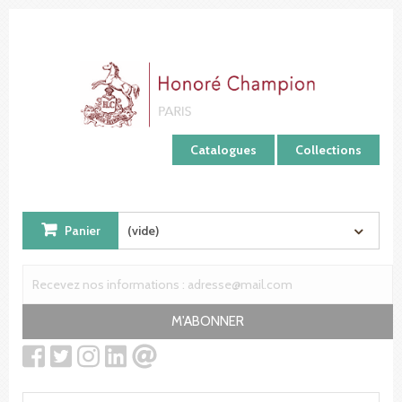
Panneau de gestion des cookies
Catalogues
Collections
Panier
(vide)
M'ABONNER