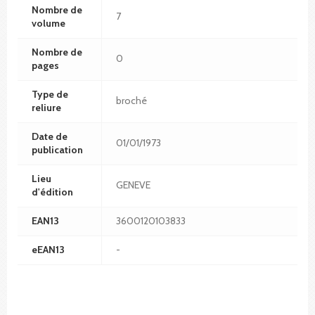
Nombre de
7
volume
Nombre de
0
pages
Type de
broché
reliure
Date de
01/01/1973
publication
Lieu
GENEVE
d'édition
EAN13
3600120103833
eEAN13
-