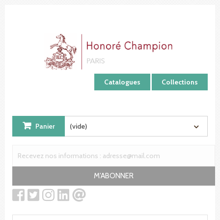
Panneau de gestion des cookies
Catalogues
Collections
Panier
(vide)
M'ABONNER