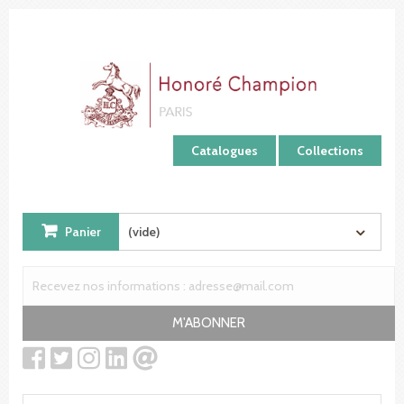
Panneau de gestion des cookies
Catalogues
Collections
Panier
(vide)
M'ABONNER