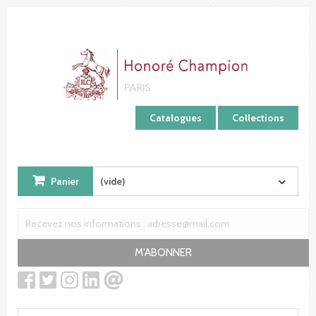
Panneau de gestion des cookies
Catalogues
Collections
Panier
(vide)
M'ABONNER