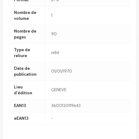
Nombre de
1
volume
Nombre de
90
pages
Type de
relié
reliure
Date de
01/01/1970
publication
Lieu
GENEVE
d'édition
EAN13
3600120119643
eEAN13
-