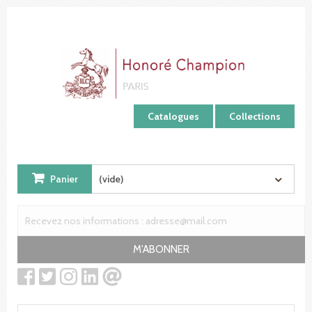
Panneau de gestion des cookies
Catalogues
Collections
Panier
(vide)
M'ABONNER