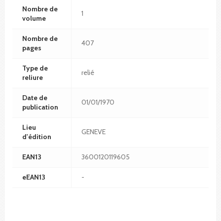
Nombre de
1
volume
Nombre de
407
pages
Type de
relié
reliure
Date de
01/01/1970
publication
Lieu
GENEVE
d'édition
EAN13
3600120119605
eEAN13
-