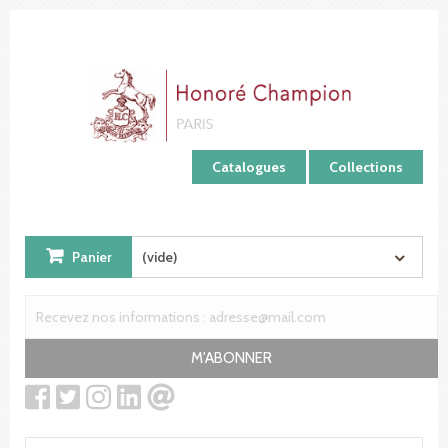
Panneau de gestion des cookies
Catalogues
Collections
Panier
(vide)
M'ABONNER