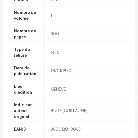
Nombre de
1
volume
Nombre de
300
pages
Type de
relié
reliure
Date de
01/01/1970
publication
Lieu
GENEVE
d'édition
Indic. sur
auteur
BUDE (GUILLAUME)
original
EAN13
3600120119063