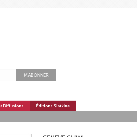
M'ABONNER
et Diffusions
Éditions Slatkine