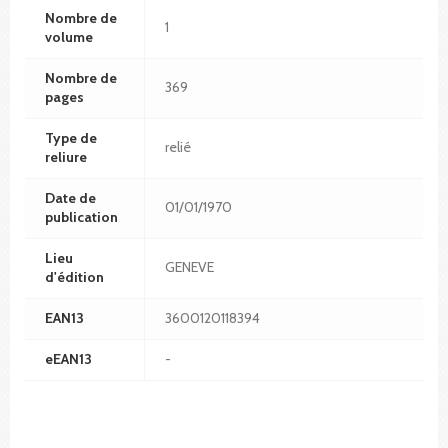
Nombre de
1
volume
Nombre de
369
pages
Type de
relié
reliure
Date de
01/01/1970
publication
Lieu
GENEVE
d'édition
EAN13
3600120118394
eEAN13
-