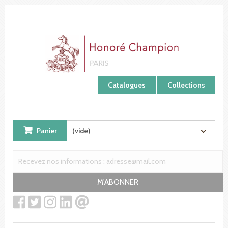
Panneau de gestion des cookies
Catalogues
Collections
Panier
(vide)
M'ABONNER