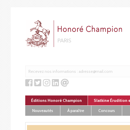
Panneau de gestion des cookies
Éditions Honoré Champion
Slatkine Érudition 
Nouveautés
À paraître
Concours