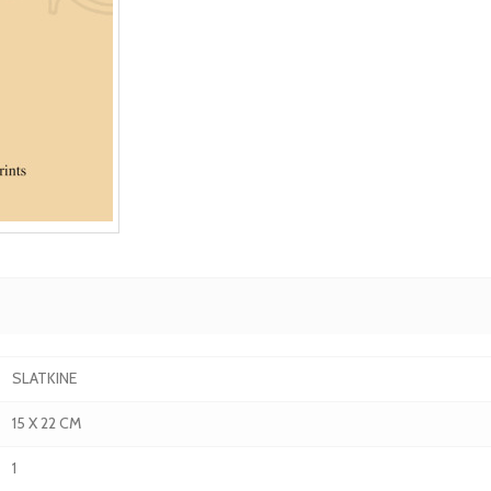
SLATKINE
15 X 22 CM
1