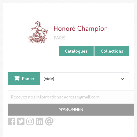
Panneau de gestion des cookies
Catalogues
Collections
Panier
(vide)
M'ABONNER