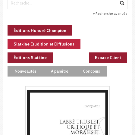
Recherche avancée
Éditions Honoré Champion
Slatkine Érudition et Diffusions
Éditions Slatkine
Espace Client
Nouveautés
À paraître
Concours