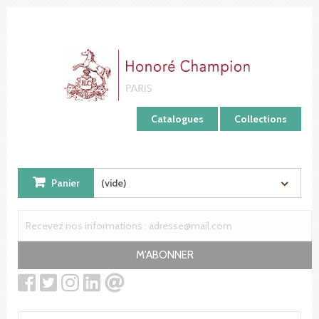
Panneau de gestion des cookies
Catalogues
Collections
Panier
(vide)
M'ABONNER