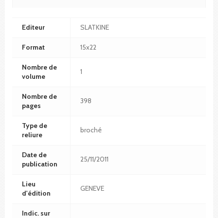
Editeur
SLATKINE
Format
15x22
Nombre de
1
volume
Nombre de
398
pages
Type de
broché
reliure
Date de
25/11/2011
publication
Lieu
GENEVE
d'édition
Indic. sur