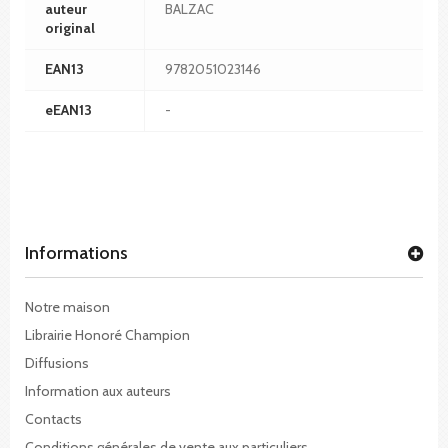
auteur
BALZAC
original
EAN13
9782051023146
eEAN13
-
Informations
Notre maison
Librairie Honoré Champion
Diffusions
Information aux auteurs
Contacts
Conditions générales de vente aux particuliers