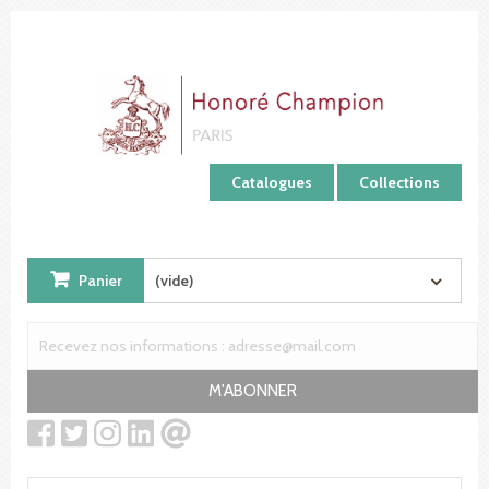
Panneau de gestion des cookies
Catalogues
Collections
Panier
(vide)
M'ABONNER