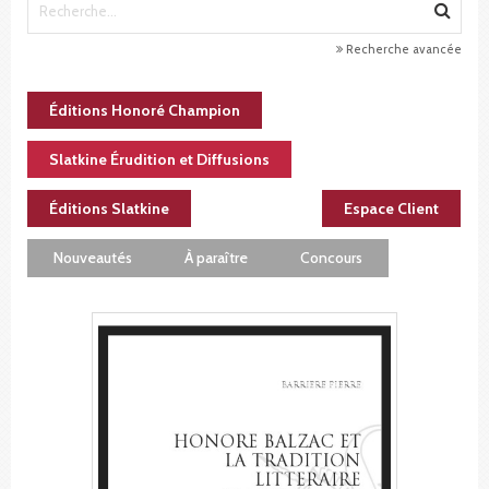
Recherche avancée
Éditions Honoré Champion
Slatkine Érudition et Diffusions
Éditions Slatkine
Espace Client
Nouveautés
À paraître
Concours