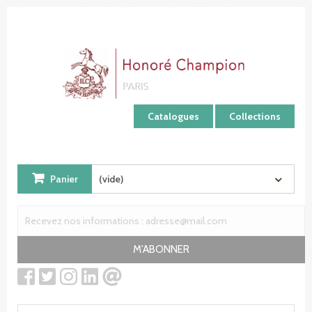
Panneau de gestion des cookies
Catalogues
Collections
Panier
(vide)
M'ABONNER