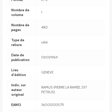
Nombre de
1
volume
Nombre de
480
pages
Type de
relié
reliure
Date de
01/01/1969
publication
Lieu
GENEVE
d'édition
Indic. sur
RAMUS (PIERRE LA RAMEE, DIT
auteur
PETRUS)
original
EAN13
3600120135711