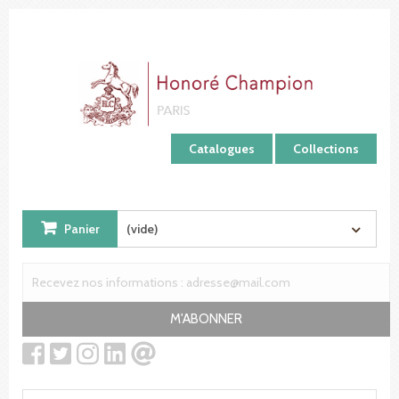
Panneau de gestion des cookies
Catalogues
Collections
Panier
(vide)
M'ABONNER