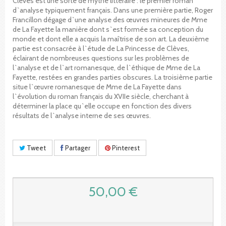
Clèves est une sorte de mythe littéraire : le premier roman
d`analyse typiquement français. Dans une première partie, Roger
Francillon dégage d`une analyse des œuvres mineures de Mme
de La Fayette la manière dont s`est formée sa conception du
monde et dont elle a acquis la maîtrise de son art. La deuxième
partie est consacrée à l`étude de La Princesse de Clèves,
éclairant de nombreuses questions sur les problèmes de
l`analyse et de l`art romanesque, de l`éthique de Mme de La
Fayette, restées en grandes parties obscures. La troisième partie
situe l`œuvre romanesque de Mme de La Fayette dans
l`évolution du roman français du XVIIe siècle, cherchant à
déterminer la place qu`elle occupe en fonction des divers
résultats de l`analyse interne de ses œuvres.
Tweet
Partager
Pinterest
50,00 €