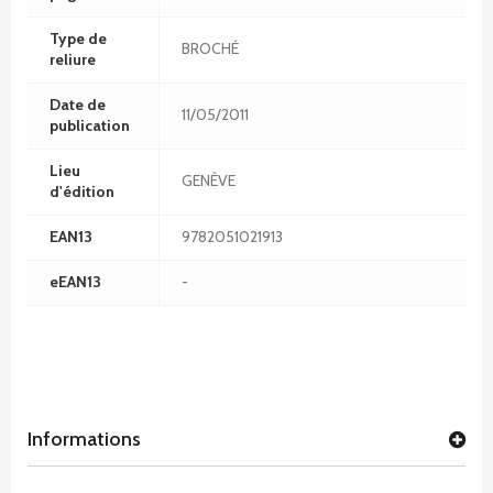
Type de
BROCHÉ
reliure
Date de
11/05/2011
publication
Lieu
GENÈVE
d'édition
EAN13
9782051021913
eEAN13
-
Informations