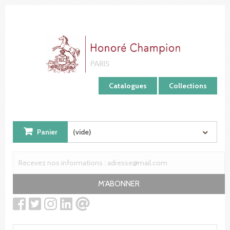
Panneau de gestion des cookies
Catalogues
Collections
Panier
(vide)
M'ABONNER