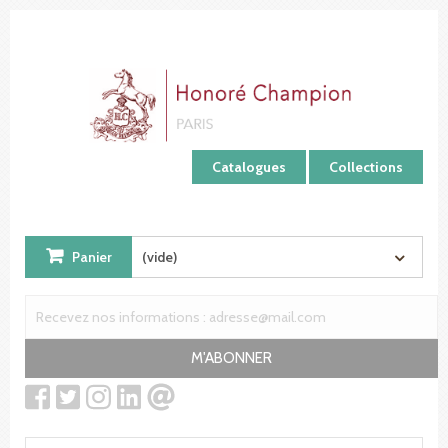
Panneau de gestion des cookies
Catalogues
Collections
Panier
(vide)
M'ABONNER