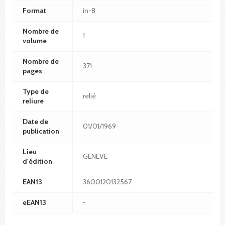
Format
in-8
Nombre de
1
volume
Nombre de
371
pages
Type de
relié
reliure
Date de
01/01/1969
publication
Lieu
GENEVE
d'édition
EAN13
3600120132567
eEAN13
-