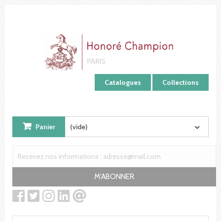
Panneau de gestion des cookies
Catalogues
Collections
Panier
(vide)
M'ABONNER