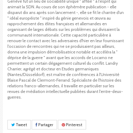
Genève fut un lieu de sociabilité unique " affilié " à l'esprit qui
animait la SDN. Au cours de son éphémère publication - elle
disparut dix ans après son lancement -, elle se fit le chantre d'un
" idéal européiste " inspiré du génie genevois et œuvra au
rapprochement des élites françaises et allemandes en
organisant de larges débats sur les problèmes qui divisaient la
communauté internationale. Cette capacité particulière à
renouer le contact avec les adversaires d'hier en leur fournissant
l'occasion de rencontres qui ne se produisaient pas ailleurs,
donna une impulsion démobilisatrice notable et accéléra la "
déprise de la guerre " avant que les accords de Locarno ne
permettent un certain dégagement culturel du conflit. Landry
Charrier, agrégé et docteur en Etudes germaniques
(Nantes/Düsseldorf), est maître de conférences à l'Université
Blaise Pascal de Clermont-Ferrand. Spécialiste de l'histoire des
relations franco-allemandes, il travaille en particulier sur les
revues de médiation intellectuelle publiées durant l'entre-deux-
guerres.
Tweet
Partager
Pinterest