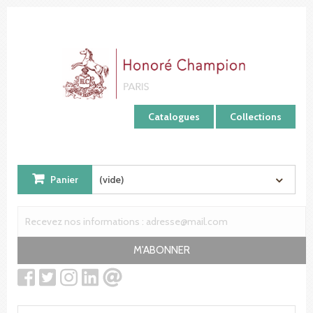
Panneau de gestion des cookies
Catalogues
Collections
Panier
(vide)
M'ABONNER