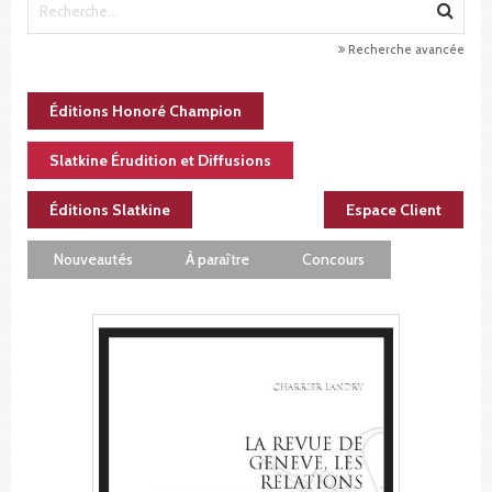
Recherche avancée
Éditions Honoré Champion
Slatkine Érudition et Diffusions
Éditions Slatkine
Espace Client
Nouveautés
À paraître
Concours