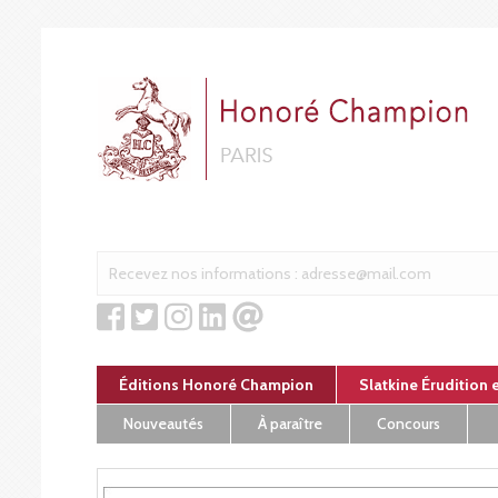
Panneau de gestion des cookies
Éditions Honoré Champion
Slatkine Érudition 
Nouveautés
À paraître
Concours