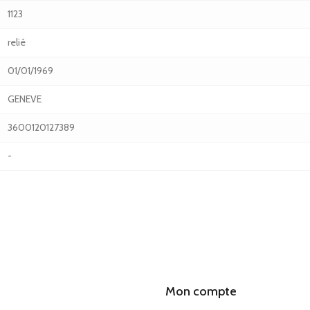
1123
relié
01/01/1969
GENEVE
3600120127389
-
Mon compte